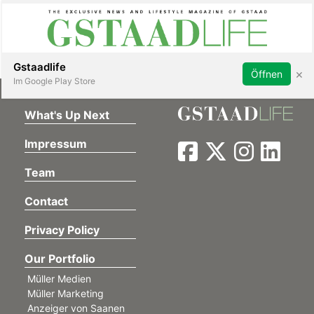
Subscribe
Sign in
Gstaadlife
×
Öffnen
Im Google Play Store
What's Up Next
Impressum
rt
Team
Contact
Privacy Policy
Our Portfolio
Müller Medien
Müller Marketing
Anzeiger von Saanen