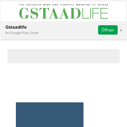
Subscribe
Sign in
Gstaadlife
×
Öffnen
Im Google Play Store
rt