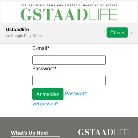
Subscribe
Sign in
Gstaadlife
×
Öffnen
Im Google Play Store
E-mail
*
Passwort
*
rt
Passwort
vergessen?
What's Up Next