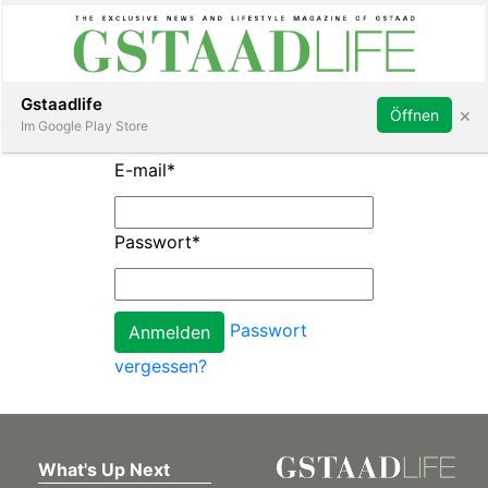
Subscribe
Sign in
Gstaadlife
×
Öffnen
Im Google Play Store
E-mail
*
Passwort
*
rt
Passwort
vergessen?
What's Up Next