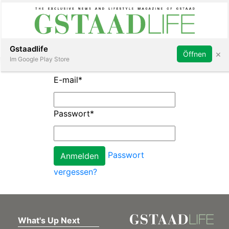
Subscribe
Sign in
Gstaadlife
×
Öffnen
Im Google Play Store
E-mail
*
Passwort
*
rt
Passwort
vergessen?
What's Up Next