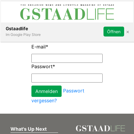
Subscribe
Sign in
Gstaadlife
×
Öffnen
Im Google Play Store
E-mail
*
Passwort
*
rt
Passwort
vergessen?
What's Up Next