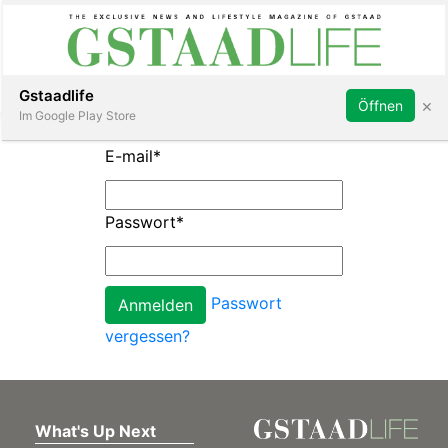
Subscribe
Sign in
Gstaadlife
×
Öffnen
Im Google Play Store
E-mail
*
Passwort
*
rt
Passwort
vergessen?
What's Up Next