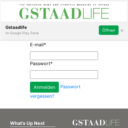
Subscribe
Sign in
Gstaadlife
×
Öffnen
Im Google Play Store
E-mail
*
Passwort
*
rt
Passwort
vergessen?
What's Up Next