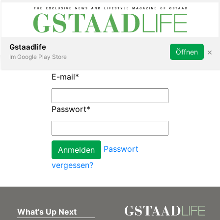
Subscribe
Sign in
Gstaadlife
×
Öffnen
Im Google Play Store
E-mail
*
Passwort
*
rt
Passwort
vergessen?
What's Up Next