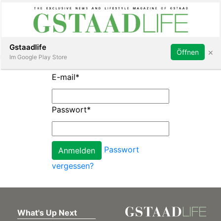
Subscribe
Sign in
Gstaadlife
×
Öffnen
Im Google Play Store
E-mail
*
Passwort
*
rt
Passwort
vergessen?
What's Up Next