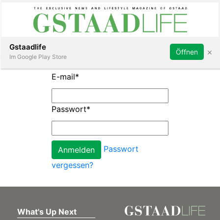
Subscribe
Sign in
Gstaadlife
×
Öffnen
Im Google Play Store
E-mail
*
Passwort
*
rt
Passwort
vergessen?
What's Up Next