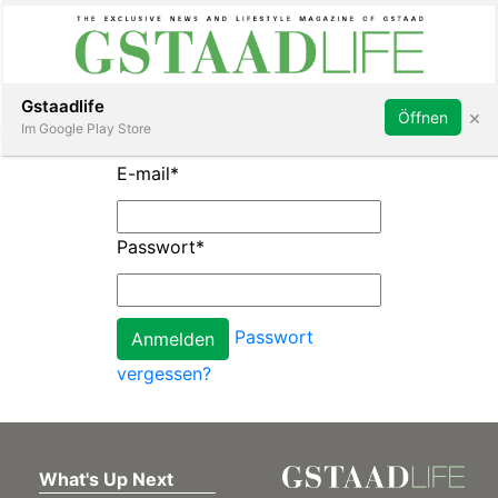
Subscribe
Sign in
Gstaadlife
×
Öffnen
Im Google Play Store
E-mail
*
Passwort
*
rt
Passwort
vergessen?
What's Up Next