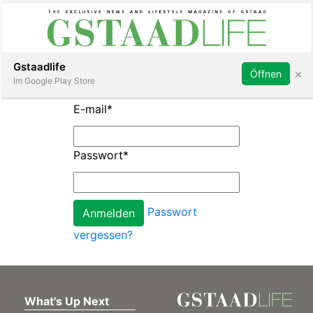
Subscribe
Sign in
Gstaadlife
×
Öffnen
Im Google Play Store
E-mail
*
Passwort
*
rt
Passwort
vergessen?
What's Up Next