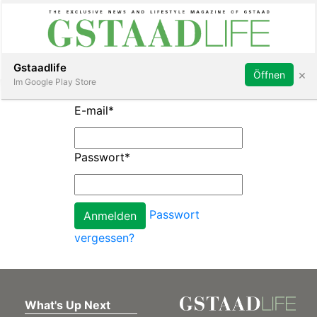
Subscribe
Sign in
Gstaadlife
×
Öffnen
Im Google Play Store
E-mail
*
Passwort
*
rt
Passwort
vergessen?
What's Up Next