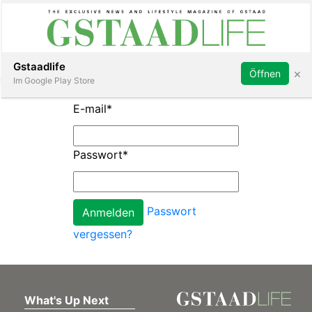
Subscribe
Sign in
Gstaadlife
×
Öffnen
Im Google Play Store
E-mail
*
Passwort
*
rt
Passwort
vergessen?
What's Up Next