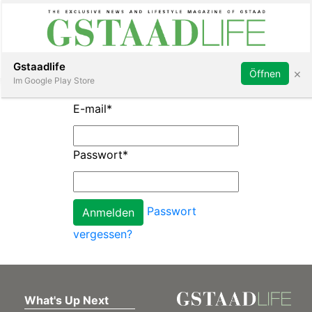
Subscribe
Sign in
Gstaadlife
×
Öffnen
Im Google Play Store
E-mail
*
Passwort
*
rt
Passwort
vergessen?
What's Up Next