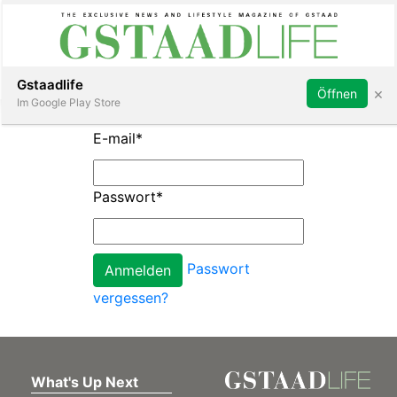
Subscribe
Sign in
Gstaadlife
×
Öffnen
Im Google Play Store
E-mail
*
Passwort
*
rt
Passwort
vergessen?
What's Up Next