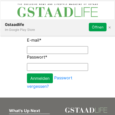
Subscribe
Sign in
Gstaadlife
×
Öffnen
Im Google Play Store
E-mail
*
Passwort
*
rt
Passwort
vergessen?
What's Up Next