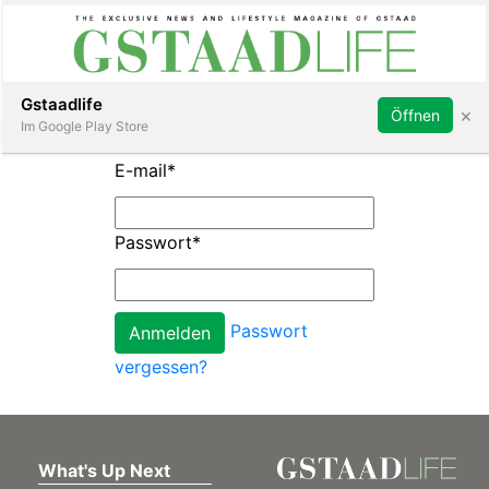
Subscribe
Sign in
Gstaadlife
×
Öffnen
Im Google Play Store
E-mail
*
Passwort
*
rt
Passwort
vergessen?
What's Up Next