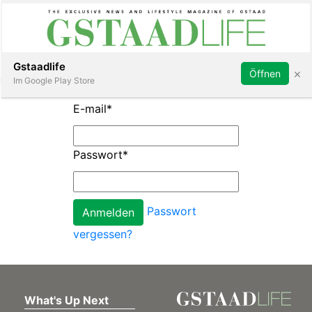
Subscribe
Sign in
Gstaadlife
×
Öffnen
Im Google Play Store
E-mail
*
Passwort
*
rt
Passwort
vergessen?
What's Up Next