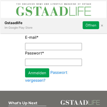
Subscribe
Sign in
Gstaadlife
×
Öffnen
Im Google Play Store
E-mail
*
Passwort
*
rt
Passwort
vergessen?
What's Up Next